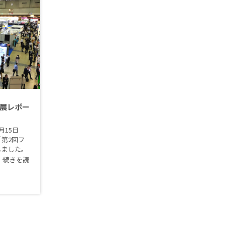
出展レポー
月15日
第2回フ
しました。
…続きを読