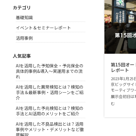
カテゴリ
基礎知識
イベント＆セミナーレポート
活用事例
人気記事
第15回オ
AIを活用した予知保全・予兆保全の
レポート
具体的事例&導入〜実運用までの流
れ
2023年1月
京ビッグサイ
AIを活用した異常検知とは？検知の
モーティブワ
手法＆最新事例・活用シーンをご紹
展示会初日は
介
む
AIを活用した予兆検知とは？検知の
手法とAI活用のメリットをご紹介
AIを活用した不良品検出とは？活用
事例やメリット・デメリットなど徹
底解説