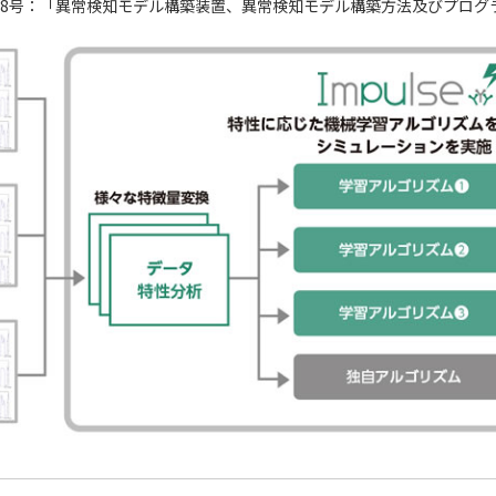
5528号：「異常検知モデル構築装置、異常検知モデル構築方法及びプロ