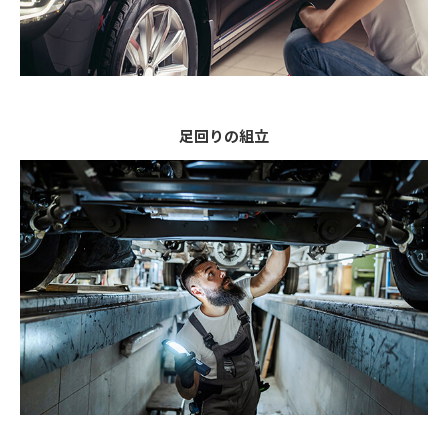
足回りの組立