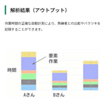
解析結果（アウトプット）
作業時間の正確な自動計測により、熟練者との比較やバラツキを
記録することができます。