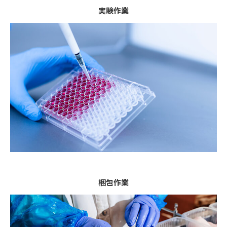
実験作業
梱包作業