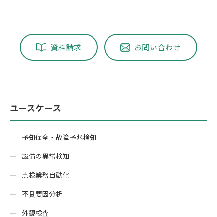
資料請求
お問い合わせ
ユースケース
予知保全・故障予兆検知
設備の異常検知
点検業務自動化
不良要因分析
外観検査