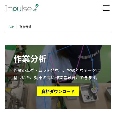
TOP
作業分析
作業分析
作業のムダ・ムラを発見し、客観的なデータに
基づいた、効果の高い作業者教育ができます。
資料ダウンロード