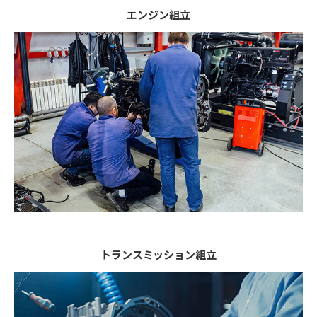
エンジン組立
トランスミッション組立