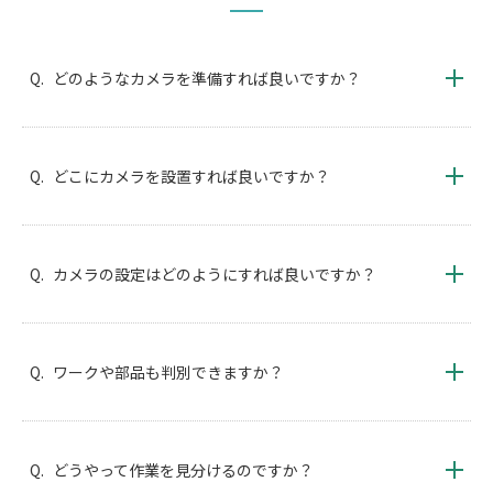
Q.
どのようなカメラを準備すれば良いですか？
Q.
どこにカメラを設置すれば良いですか？
Q.
カメラの設定はどのようにすれば良いですか？
Q.
ワークや部品も判別できますか？
Q.
どうやって作業を見分けるのですか？