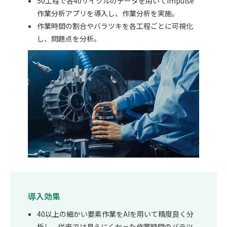
50工程で各40サイクルのデータを用いてImpulse
作業分析アプリを導入し、作業分析を実施。
作業時間の割合やバラツキを各工程ごとに可視化
し、問題点を分析。
導入効果
40以上の細かい要素作業をAIを用いて精度良く分
析し、従来では見えにくかった作業時間のバラツ