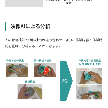
間が
映像AIによる分析
人の骨格検知と物体検出の組み合わせにより、作業内容と作業時
間を正確に分析することができます。