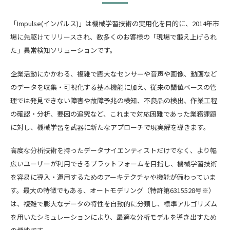
「Impulse(インパルス)」は機械学習技術の実用化を目的に、2014年市
場に先駆けてリリースされ、数多くのお客様の「現場で鍛え上げられ
た」異常検知ソリューションです。
企業活動にかかわる、複雑で膨大なセンサーや音声や画像、動画など
のデータを収集・可視化する基本機能に加え、従来の閾値ベースの管
理では発見できない障害や故障予兆の検知、不良品の検出、作業工程
の確認・分析、要因の追究など、これまで対応困難であった業務課題
に対し、機械学習を武器に新たなアプローチで現実解を導きます。
高度な分析技術を持ったデータサイエンティストだけでなく、より幅
広いユーザーが利用できるプラットフォームを目指し、機械学習技術
を容易に導入・運用するためのアーキテクチャや機能が備わっていま
す。最大の特徴でもある、オートモデリング（特許第6315528号※）
は、複雑で膨大なデータの特性を自動的に分類し、標準アルゴリズム
を用いたシミュレーションにより、最適な分析モデルを導き出すため