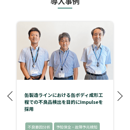
導入事例
缶製造ラインにおける
缶ボディ成形工
程での不良品検出
を目的にImpulseを
採用
不良要因分析
予知保全・故障予兆検知