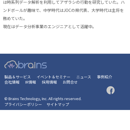
は時系列データ解析を利用してアザラシの行動を研究していた。ハ
ンドボールが趣味で、中学時代はJOCの県代表、大学時代は主将を
務めていた。
現在はデータ分析事業のエンジニアとして活躍中。
製品＆サービス
イベント＆セミナー
ニュース
事例紹介
会社情報
IR情報
採用情報
お問合せ
© Brains Technology, Inc. All rights reserved.
プライバシーポリシー
サイトマップ