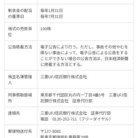
剰余金の配当
毎年1月31日
の基準日
毎年7月31日
株式の売買単
100株
位
公告掲載方法
電子公告により行う。ただし、事故その他やむを
得ない事由によって、電子公告による公告をする
ことができない場合の公告方法は、日本経済新聞
に掲載する方法とする。
株主名簿管理
三菱UFJ信託銀行株式会社
人
同事務取扱場
東京都千代田区丸の内一丁目4番5号 三菱UFJ信
所
託銀行株式会社 証券代行部
連絡先
三菱UFJ信託銀行株式会社 証券代行部
電話 0120-232-711（フリーダイヤル）
郵便物送付先
〒137-8081
新東京郵便局私書箱第29号