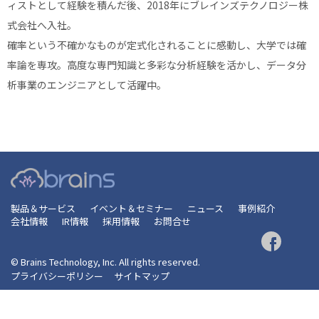
ィストとして経験を積んだ後、2018年にブレインズテクノロジー株
式会社へ入社。
確率という不確かなものが定式化されることに感動し、大学では確
率論を専攻。高度な専門知識と多彩な分析経験を活かし、データ分
析事業のエンジニアとして活躍中。
製品＆サービス
イベント＆セミナー
ニュース
事例紹介
会社情報
IR情報
採用情報
お問合せ
© Brains Technology, Inc. All rights reserved.
プライバシーポリシー
サイトマップ