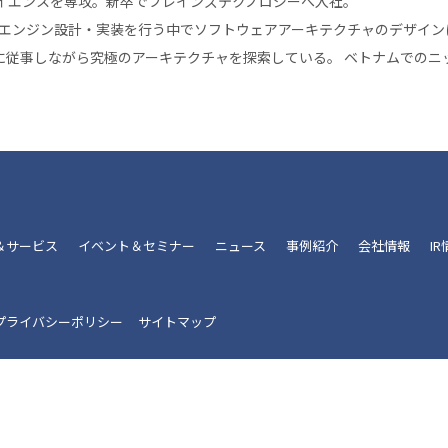
イエンスを専攻。新卒でブレインズテクノロジーへ入社。
ドエンジン設計・実装を行う中でソフトウェアアーキテクチャのデザイン
開発に従事しながら究極のアーキテクチャを探索している。 ベトナムでの
＆サービス
イベント＆セミナー
ニュース
事例紹介
会社情報
I
プライバシーポリシー
サイトマップ