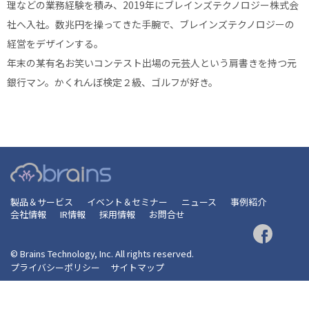
理などの業務経験を積み、2019年にブレインズテクノロジー株式会
社へ入社。数兆円を操ってきた手腕で、ブレインズテクノロジーの
経営をデザインする。
年末の某有名お笑いコンテスト出場の元芸人という肩書きを持つ元
銀行マン。かくれんぼ検定２級、ゴルフが好き。
製品＆サービス
イベント＆セミナー
ニュース
事例紹介
会社情報
IR情報
採用情報
お問合せ
© Brains Technology, Inc. All rights reserved.
プライバシーポリシー
サイトマップ