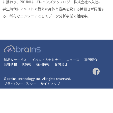
に携わり、2018年にブレインズテクノロジー株式会社へ入社。
学生時代にアメフトで鍛えた身体と音楽を愛する繊細さが同居す
る、稀有なエンジニアとしてデータ分析事業で活躍中。
製品＆サービス
イベント＆セミナー
ニュース
事例紹介
会社情報
IR情報
採用情報
お問合せ
© Brains Technology, Inc. All rights reserved.
プライバシーポリシー
サイトマップ