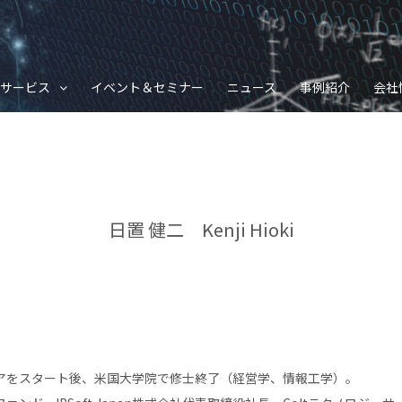
サービス
イベント＆セミナー
ニュース
事例紹介
会社
日置 健二 Kenji Hioki
アをスタート後、米国大学院で修士終了（経営学、情報工学）。