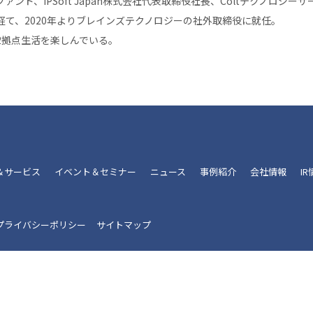
ンド、IPSoft Japan株式会社代表取締役社長、Coltテクノロジ
て、2020年よりブレインズテクノロジーの社外取締役に就任。
2拠点生活を楽しんでいる。
＆サービス
イベント＆セミナー
ニュース
事例紹介
会社情報
I
プライバシーポリシー
サイトマップ