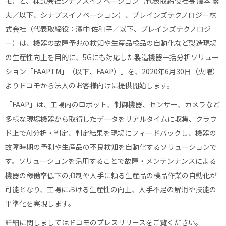
モ）と、株式会社シナプスイノベーション（代表取締役社長 藤本 繁
夫／以下、シナプスイノベーション）、ブレインズテクノロジー株
式会社（代表取締役：濱中 佐和子／以下、ブレインズテクノロジ
ー）は、機器の故障予兆の検知や生産品検品の自動化など製造現場
の生産性向上を目的に、5Gにも対応した製造機器一括分析ソリュー
ション「FAAPTM」（以下、FAAP）」を、2020年6月30日（火曜）
よりドコモから法人のお客様向けに提供開始します。
「FAAP」は、工場内のロボット、制御機器、センサー、カメラなど
多様な現場機器から取得したデータをリアルタイムに収集、クラウ
ド上でAI分析・判定、判定結果を現場にフィードバックし、機器の
故障時期の予測や生産品の不良検知を自動化するソリューションで
す。ソリューションを活用することで故障・メンテンナンスによる
機器の稼働率低下の抑制や人手に頼る生産品の検品作業の自動化が
可能となり、工場における生産性の向上、人手不足の解消や技能の
平準化を実現します。
詳細に関しましてはドコモのプレスリリースをご覧ください。