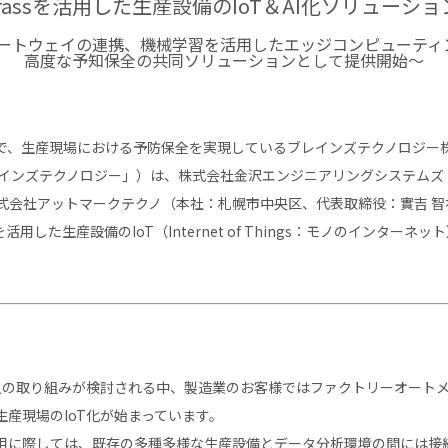
ngrassを活用した生産設備のIoT＆AI化ソリューシ
Tゲートウェイの連携、機械学習を活用したエッジコンピューテ
高度な予知保全の共同ソリューションとして提供開始～
、生産現場における予防保全を実現しているブレインズテクノロジー
レインズテクノロジー」）は、株式会社金沢エンジニアリングシステムズ
株式会社アットマークテクノ（本社：札幌市中央区、代表取締役：實吉 
ssを活用した生産設備のIoT（Internet of Things：モノのインタ
入の取り組みが検討される中、製造業のお客様ではファクトリーオート
産現場のIoT化が始まっています。
に際しては、既存の多種多様な生産設備とデータ分析環境の間には接