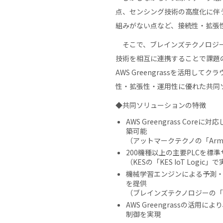
点、センシング技術の高度化に伴
組みがない点など、接続性・拡張
そこで、ブレインズテクノロジー
技術を相互に連携することで課題
AWS Greengrassを活
性・拡張性・運用性に優れた共同
◆共同ソリューションの特徴
AWS Greengrass C
築可能
（アットマークテクノの「Armad
200機種以上の主要PLCを
（KESの「KES IoT Logic」
機械学習エンジンによる予測
を提供
（ブレインズテクノロジーの「I
AWS Greengrassの
制御を実現