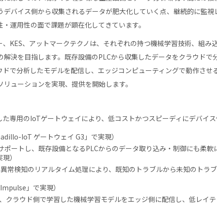
うデバイス側から収集されるデータが肥大化していく点、継続的に監視
性・運用性の面で課題が顕在化してきています。
、KES、アットマークテクノは、それぞれの持つ機械学習技術、組み込
の解決を目指します。既存設備のPLCから収集したデータをクラウドで
用してクラウドで分析したモデルを配信し、エッジコンピューティングで動作さ
ソリューションを実現、提供を開始します。
oreに対応した専用のIoTゲートウェイにより、低コストかつスピーディにデ
illo-IoT ゲートウェイ G3」で実現）
標準サポートし、既存設備となるPLCからのデータ取り込み・制御にも柔軟
で実現）
・異常検知のリアルタイム処理により、既知のトラブルから未知のトラブ
mpulse」で実現）
活用により、クラウド側で学習した機械学習モデルをエッジ側に配信し、低レイ