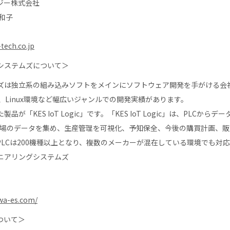
ー株式会社
和子
tech.co.jp
システムズについて＞
は独立系の組み込みソフトをメインにソフトウェア開発を手がける会
、Linux環境など幅広いジャンルでの開発実績があります。
「KES IoT Logic」です。「KES IoT Logic」は、PLCから
ら現場のデータを集め、生産管理を可視化、予知保全、今後の購買計画、
LCは200機種以上となり、複数のメーカーが混在している環境でも対
アリングシステムズ
wa-es.com/
ついて＞