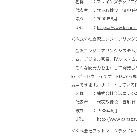
名称 ：ブレインズテクノロジ
代表者 ：代表取締役 濱中 佐
設立 ：2008年8月
URL ：
https://www.brains-
＜株式会社金沢エンジニアリング
金沢エンジニアリングシステムズ
テム、デジタル家電、FAシステム
そんな開発力を生かして開発した製品が
IoTゲートウェイです。PLCか
活用できます。サポートしているP
名称 ：株式会社金沢エンジニ
代表者 ：代表取締役 西川 修
設立 ：1988年6月
URL ：
http://www.kanaza
＜株式会社アットマークテクノに