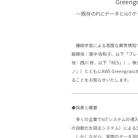
Gree
～既存のPLCデータとIo
機械学習による高度な異常検知で
取締役：濱中 佐和子、以下「ブ
役：西川 修、以下「KES」）、
ノ」）とともにAWS Greengra
ることをお知らせいたします。
◆背景と概要
多くの企業でIoTシステムの導
の自動化を図るシステム）による生
しかしながら、実際のデータ活用