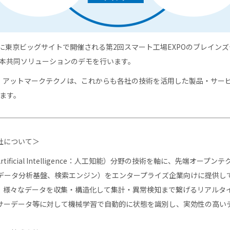
日に東京ビッグサイトで開催される第2回スマート工場EXPOのブレインズ
て、本共同ソリューションのデモを行います。
、アットマークテクノは、これからも各社の技術を活用した製品・サー
ります。
社について＞
ficial Intelligence：人工知能）分野の技術を軸に、先端オープ
データ分析基盤、検索エンジン）をエンタープライズ企業向けに提供し
」は、様々なデータを収集・構造化して集計・異常検知まで繋げるリアルタ
サーデータ等に対して機械学習で自動的に状態を識別し、実効性の高い