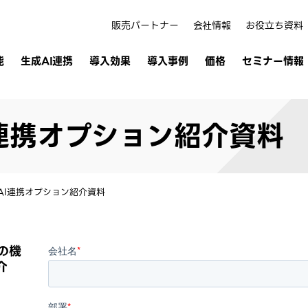
販売パートナー
会社情報
お役立ち資料
能
生成AI連携
導入効果
導入事例
価格
セミナー情報
AI連携オプション紹介資料
生成AI連携オプション紹介資料
ンの機
会社名
*
介
部署
*