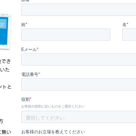
姓
*
名
*
Eメール
*
決でき
いた
電話番号
*
ントと
役割
*
お客様の役割に近いものをご選択ください
方
お客様のお立場を教えてください
に無い