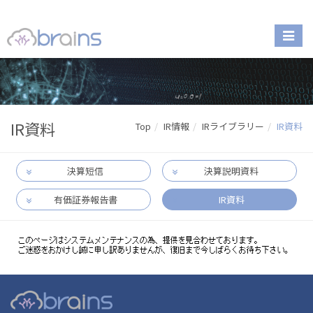
IR資料
Top
IR情報
IRライブラリー
IR資料
決算短信
決算説明資料
有価証券報告書
IR資料