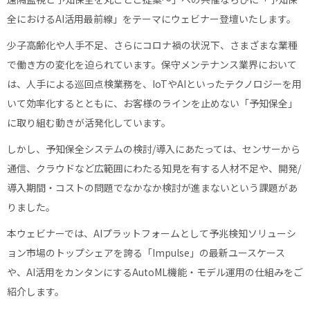
全におけるAI活用最前線」をテーマにウェビナー登壇いたします。
少子高齢化や人手不足、さらにコロナ禍の状況下、さまざまな業種
で働き方の変化を迫られています。保守メンテナンス業界において
は、人手による巡回点検業務を、IoTやAIといったテクノロジーを用
いて効率化するとともに、お客様のラインを止めない「予知保全」
に取り組む動きが活発化しています。
しかし、予知保全システムの検討/導入にあたっては、センサーから
通信、クラウドなど広範囲にわたる知見を有する人材不足や、開発/
導入期間・コストの問題でなかなか検討が進まないという課題があ
りました。
本ウェビナーでは、AIプラットフォームとして予兆検知ソリューシ
ョン市場のトップシェアを誇る「Impulse」の最新ユースケース
や、AI活用をカンタンにするAutoML機能・モデル運用の仕組みをご
紹介します。