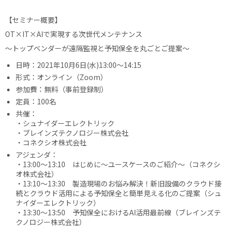
【セミナー概要】
OT×IT×AIで実現する次世代メンテナンス
～トップベンダーが遠隔監視と予知保全を丸ごとご提案～
日時：2021年10月6日(水)13:00〜14:15
形式：オンライン（Zoom）
参加費：無料（事前登録制）
定員：100名
共催：
・シュナイダーエレクトリック
・ブレインズテクノロジー株式会社
・コネクシオ株式会社
アジェンダ：
・13:00〜13:10 はじめに～ユースケースのご紹介～（コネクシ
オ株式会社）
・13:10〜13:30 製造現場のお悩み解決！新旧設備のクラウド接
続とクラウド活用による予知保全と簡単見える化のご提案（シュ
ナイダーエレクトリック）
・13:30〜13:50 予知保全におけるAI活用最前線（ブレインズテ
クノロジー株式会社）