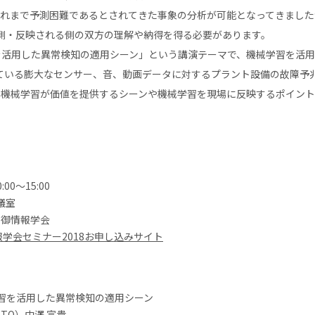
、これまで予測困難であるとされてきた事象の分析が可能となってきまし
側・反映される側の双方の理解や納得を得る必要があります。
習を活用した異常検知の適用シーン」という講演テーマで、機械学習を活
現している膨大なセンサー、音、動画データに対するプラント設備の故障
野で機械学習が価値を提供するシーンや機械学習を現場に反映するポイン
00〜15:00
議室
制御情報学会
学会セミナー2018お申し込みサイト
学習を活用した異常検知の適用シーン
TO）中澤 宣貴