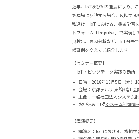
近年、IoT及びAIの進展により
を現場に反映する場合、反映する
私達は「IoTにおける、機械学
トフォーム「Impulse」で実
良検出、要因分析など、IoT分
様事例を交えてご紹介します。
【セミナー概要】
IoT・ビッグデータ実践の勘所
日時：2018年12月5日（水）10:
会場：京都テルサ 東館3階D会
主催：一般社団法人システム
お申込み：
システム制御情報
【講演概要】
講演名：IoTにおける、機械
講演者：取締役/技術責任者（C