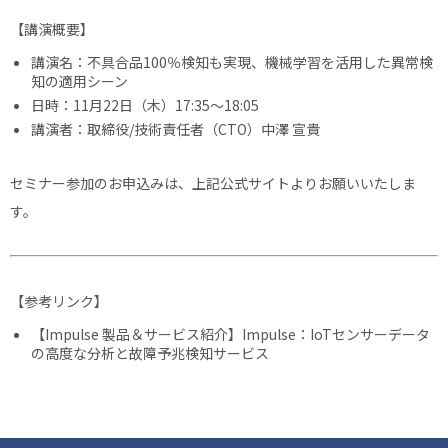
【講演概要】
講演名：不具合品100％検知も実現、機械学習を活用した異常検
知の適用シーン
日時：11月22日（木）17:35～18:05
講演者：取締役/技術責任者（CTO）中澤 宣貴
セミナー参加のお申込みは、上記公式サイトよりお願いいたしま
す。
【参考リンク】
【Impulse 製品＆サービス紹介】Impulse：IoTセンサーデータ
の高度な分析と故障予兆検知サービス