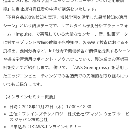
造業における、機械学習・エッジコンピューティングの活用最前
線」に当社技術責任者の中澤が講演をいたします。
「不具合品100％検知も実現、機械学習を活用した異常検知の適用
シーン」という講演テーマで、リアルタイム予測分析プラットフォ
ーム「Impulse」で実現している大量なセンサー、音、動画データ
に対するプラント設備の故障予兆検知や、製品完了検査における不
良検出、要因分析など、IoT分野で機械学習が価値を提供するシーン
や機械学習活用のポイント・ノウハウについて、製造業のお客様事
例を交えてご紹介します。 併せて、「AWS Greengrass」を活用し
たエッジコンピューティングでの製造業での先端的な取り組みにつ
いてもご紹介します。
【オンラインセミナー概要】
日時：2018年11月22日（木）17:00～18:30
主催：ブレインズテクノロジー株式会社/アマゾン ウェブ サービ
ス ジャパン株式会社
お申込み：
AWSオンラインセミナー