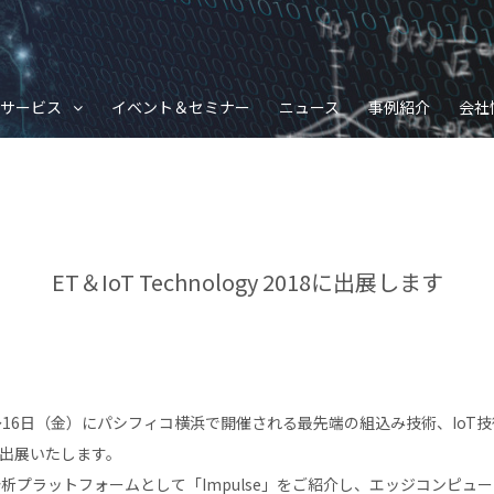
サービス
イベント＆セミナー
ニュース
事例紹介
会社
ET＆IoT Technology 2018に出展します
水）〜16日（金）にパシフィコ横浜で開催される最先端の組込み技術、Io
18」に出展いたします。
分析プラットフォームとして「Impulse」をご紹介し、エッジコンピュ