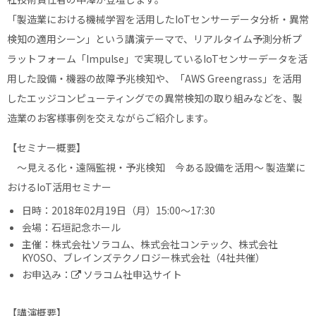
「製造業における機械学習を活用したIoTセンサーデータ分析・異常
検知の適用シーン」という講演テーマで、リアルタイム予測分析プ
ラットフォーム「Impulse」で実現しているIoTセンサーデータを活
用した設備・機器の故障予兆検知や、「AWS Greengrass」を活用
したエッジコンピューティングでの異常検知の取り組みなどを、製
造業のお客様事例を交えながらご紹介します。
【セミナー概要】
〜見える化・遠隔監視・予兆検知 今ある設備を活用〜 製造業に
おけるIoT活用セミナー
日時：2018年02月19日（月）15:00〜17:30
会場：石垣記念ホール
主催：株式会社ソラコム、株式会社コンテック、株式会社
KYOSO、ブレインズテクノロジー株式会社（4社共催）
お申込み：
ソラコム社申込サイト
【講演概要】