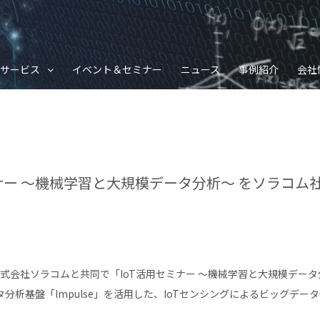
サービス
イベント＆セミナー
ニュース
事例紹介
会社
ミナー 〜機械学習と大規模データ分析〜 をソラコム
に株式会社ソラコムと共同で「IoT活用セミナー 〜機械学習と大規模デー
分析基盤「Impulse」を活用した、IoTセンシングによるビッグデー