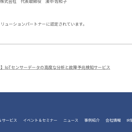
株式会社 代表取締役 濱中 佐和子
PSソリューションパートナーに認定されています。
ス紹介】IoTセンサーデータの高度な分析と故障予兆検知サービス
＆サービス
イベント＆セミナー
ニュース
事例紹介
会社情報
I