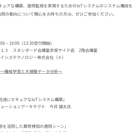
キュアな構築、運用監視を実現するためのIoTシステムのシステム構成
の活用の動向について関心をお持ちの方は、ぜひご参加ください。
0 – 16:00（13:30受付開始）
１３ スタンダード会議室赤坂サイド店 2階会議室
レインズテクノロジー株式会社（※）
ー 〜機械学習と大規模データ分析〜
迅速にセキュアなIoTシステム構築」
ューションアーキテクト 今井 雄太氏
学習を活用した異常検知の適用シーン」