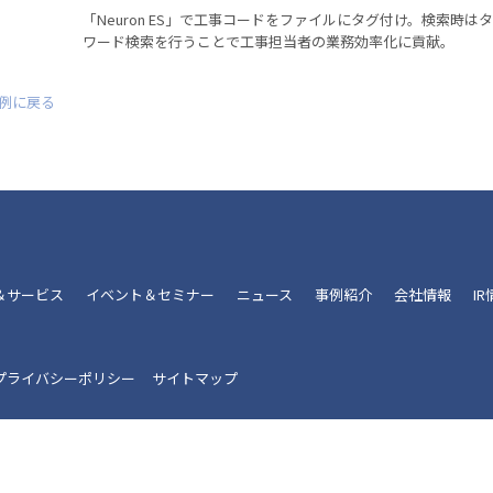
「Neuron ES」で工事コードをファイルにタグ付け。検索時
ワード検索を行うことで工事担当者の業務効率化に貢献。
事例に戻る
＆サービス
イベント＆セミナー
ニュース
事例紹介
会社情報
I
プライバシーポリシー
サイトマップ