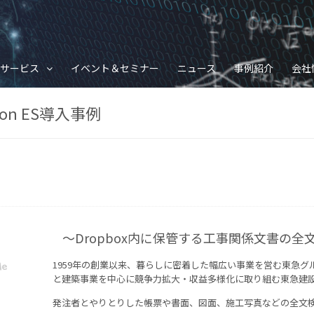
サービス
イベント＆セミナー
ニュース
事例紹介
会社
n ES導入事例
〜Dropbox内に保管する工事関係文書の全文検
1959年の創業以来、暮らしに密着した幅広い事業を営む東急
と建築事業を中心に競争力拡大・収益多様化に取り組む東急建
発注者とやりとりした帳票や書面、図面、施工写真などの全文検索・