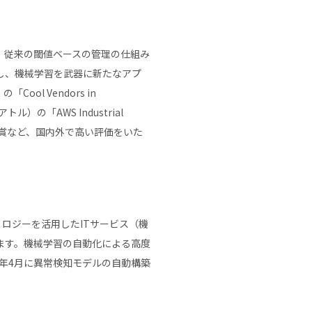
え、従来の閾値ベースの管理の仕組み
し、機械学習を武器に新たなアプ
ol Vendors in
シアトル）の「AWS Industrial
ービス部門特別賞など、国内外で高い評価をいた
テクノロジーを活用したITサービス（機
ます。機械学習の自動化による高度
年4月に異常検知モデルの自動構築