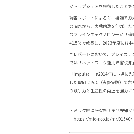
がトップシェアを獲得したことを
調査レポートによると、複雑で膨
の問題から、実稼働数を伸ばした
のブレインズテクノロジーが「稼
41.5％で成長し、2023年度に
同レポートにおいて、ブレイズテ
では「ネットワーク運用障害検知
「Impulse」は2014年に
した取組はPoC（実証実験）で
の競争力と生産性の向上を強力に
・ミック経済研究所『予兆検知ソリ
https://mic-r.co.jp/mr/01540/