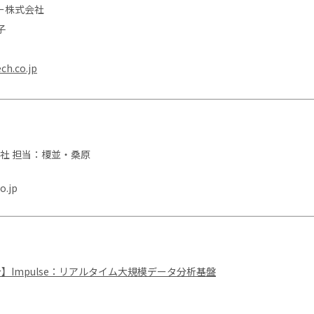
ー株式会社
子
ch.co.jp
社 担当：榎並・桑原
o.jp
紹介】Impulse：リアルタイム大規模データ分析基盤