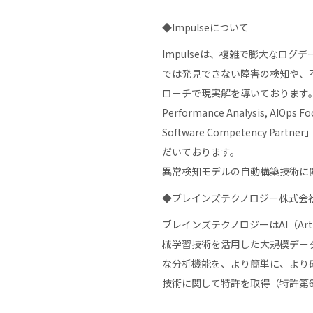
◆Impulseについて
Impulseは、複雑で膨大なロ
では発見できない障害の検知や、
ローチで現実解を導いております。近年で
Performance Analysis, AIO
Software Competency Pa
だいております。
異常検知モデルの自動構築技術に関
◆ブレインズテクノロジー株式会
ブレインズテクノロジーはAI（Arti
械学習技術を活用した大規模デー
な分析機能を、より簡単に、より
技術に関して特許を取得（特許第63