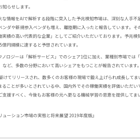
お知らせします。
大な情報をAIで解析する段階に突入した予兆検知市場は、深刻な人手不
ベンダや新規参入ベンダも増え、離陸期に入ったと報告しています。そ
働実績の高い代表的な企業」としてご紹介いただいております。予兆検
は445億円規模に達すると予想されています。
クノロジーは「解析サービス」でのシェア1位に加え、業種別市場では
」など、多数の分野において高いシェアをもつことが報告されています
市場に先駆けてリリースされ、数多くのお客様の現場で鍛え上げられ成長してま
留まることが多いとされている中、国内外でその稼働実績を評価いただい
ご支援すべく、今後もお客様の元へ更なる機械学習の恩恵を提供してま
ューション市場の実態と将来展望 2019年度版』