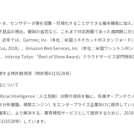
グデータ、センサデータ等を収集・可視化することができる基本機能に加
不良品の検出、要因の追究など、これまで対応困難であった諸問題に対
は、Gartner, Inc.（本社：米国コネチカット州スタンフォード）の「Co
ps Focus, 2018」、Amazon Web Services, Inc.（本社：米国ワシントン州
rtner」、Interop Tokyo 「Best of Show Award」クラウドサ
する特許取得済（特許第6315528号）
社について
ficial Intelligence：人工知能）分野の技術を軸に、先端オープン
タ分析基盤、検索エンジン）をエンタープライズ企業向けに提供してい
確実に、より解決する、異常検知サービスとして提供するために、2018
15528号）しています。