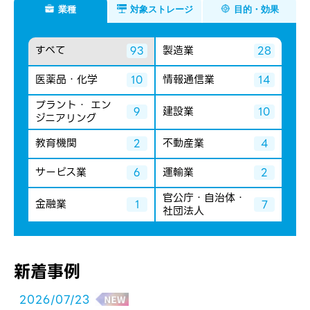
業種
対象ストレージ
目的・効果
すべて
製造業
93
28
医薬品・化学
情報通信業
10
14
プラント・ エン
建設業
9
10
ジニアリング
教育機関
不動産業
2
4
サービス業
運輸業
6
2
官公庁・自治体・
金融業
1
7
社団法人
新着事例
2026/07/23