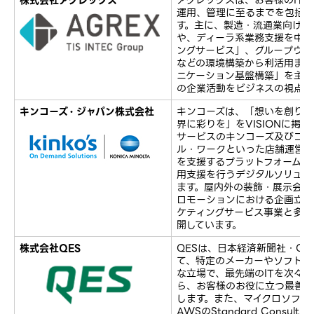
運用、管理に至るまでを包括的
す。主に、製造・流通業向けの
や、ディーラ系業務支援を中心
ングサービス」、グループウェ
などの環境構築から利活用まで
ニケーション基盤構築」を主な
の企業活動をビジネスの視点か
キンコーズ・ジャパン株式会社
キンコーズは、「想いを創り、
界に彩りを」をVISIONに掲
サービスのキンコーズ及びコワ
ル・ワークといった店舗運営事
を支援するプラットフォームソ
用支援を行うデジタルソリュー
ます。屋内外の装飾・展示会の
ロモーションにおける企画立案
ケティングサービス事業と多岐
開しています。
株式会社QES
QESは、日本経済新聞社・QU
て、特定のメーカーやソフト会
な立場で、最先端のITを次々
ら、お客様のお役に立つ最善の
します。また、マイクロソフトのGo
AWSのStandard Consulti