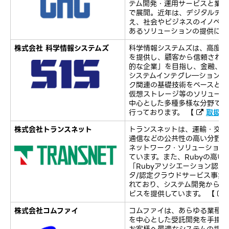
テム開発・運用サービスと業務
で展開。近年は、デジタルテク
え、社会やビジネスのイノベー
あるソリューションの提供に注
株式会社 科学情報システムズ
科学情報システムズは、高度で
を提供し、顧客から信頼され「
的な企業」を目指し、金融、公
システムインテグレ―ション事
ク関連の基礎技術をベースとし
仮想ストレージ等のソリューシ
中心とした多種多様な分野でア
行っております。 【
取扱製
株式会社トランスネット
トランスネットは、運輸・交通
通信などの公共性の高い分野を
ネットワーク・ソリューション
ています。また、Rubyの高い
「Rubyアソシエーション認定
タ/認定クラウドサービス事業者
れており、システム開発から運用
ビスを提供しています。 【
株式会社コムファイ
コムファイは、あらゆる業種の
を中心とした受託開発を手掛け
お客様へ最適なシステムの提案