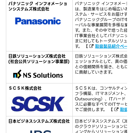
パナソニック インフォメーショ
パナソニック インフォメーシ
ンシステムズ株式会社
は、製造業をはじめ幅広いお客
ステム・サービスをお届けするI
パナソニックグループのIT中
ーバルな事業展開を多様な業務
す。また、その中で培った経験
IT事業会社としてパナソニッ
まに対してもトータルソリュー
す。 【
取扱製品紹介ページ
日鉄ソリューションズ株式会社
日鉄ソリューションズ株式会社
(社会公共ソリューション事業部)
ェッショナルとして、真の価値
との信頼関係を築き、ともに成
に貢献していきます。
ＳＣＳＫ株式会社
ＳＣＳＫは、コンサルティング
フラ構築、ITマネジメント、BPO（B
Outsourcing）、ITハー
スに必要なすべてのITサービ
でご提供します。 【
取扱製
日本ビジネスシステムズ株式会社
日本ビジネスシステムズ（JB
のクラウドソリューションに強
ィングからソリューション導入