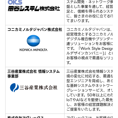
ステム開発・ネットワーク構築
盤とした事業を通して、経営理
足と、信頼を得られるシステム
に、皆さまのお役に立てるIT
てまいります。
コニカミノルタジャパン株式会社
コニカミノルタジャパンは、「
経営理念とするコニカミノルタ
デジタル複合機やプリンターな
連ソリューションをお客様に提
です。「Work Style Desig
ルデザインカンパニー)」とい
お客様の視点で最適なソリュー
す。
三谷産業株式会社 情報システム
三谷産業株式会社情報システム
事業部
境の変化に対応する、最適なD
型エンジニアを育成し、あらゆ
な基幹システムやネットワーク
グレーションサービス、オリジ
しています。50年以上にわた
IoTやAIなどを駆使した最先
し、お客様の経営課題解決と企
ご提案をいたします。
株式会社アグレックス
アグレックスは、お客様のIT