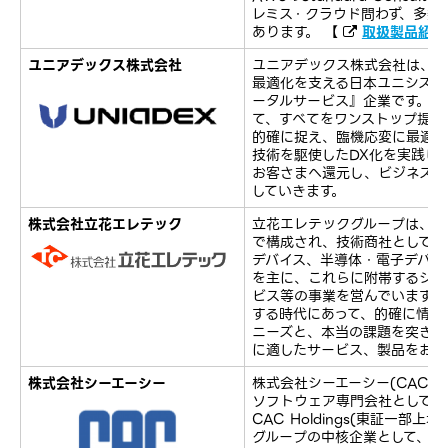
レミス・クラウド問わず、多数
あります。 【
取扱製品紹介
ユニアデックス株式会社
ユニアデックス株式会社は、お
最適化を支える日本ユニシスグ
ータルサービス』企業です。I
て、すべてをワンストップ提供
的確に捉え、臨機応変に最適化
技術を駆使したDX化を実践し
お客さまへ還元し、ビジネスの
していきます。
株式会社立花エレテック
立花エレテックグループは、当
で構成され、技術商社としてF
デバイス、半導体・電子デバイ
を主に、これらに附帯するシス
ビス等の事業を営んでいます。
する時代にあって、的確に情勢
ニーズと、本当の課題を突き止
に適したサービス、製品をお届
株式会社シーエーシー
株式会社シーエーシー(CAC)
ソフトウェア専門会社として19
CAC Holdings(東証一部上
グループの中核企業として、金