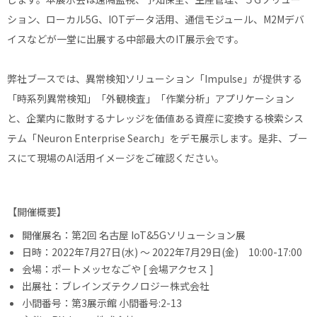
ション、ローカル5G、IOTデータ活用、通信モジュール、M2Mデバ
イスなどが一堂に出展する中部最大のIT展示会です。
弊社ブースでは、異常検知ソリューション「Impulse」が提供する
「時系列異常検知」「外観検査」「作業分析」アプリケーション
と、企業内に散財するナレッジを価値ある資産に変換する検索シス
テム「Neuron Enterprise Search」をデモ展示します。是非、ブー
スにて現場のAI活用イメージをご確認ください。
【開催概要】
開催展名：第2回 名古屋 IoT&5Gソリューション展
日時：2022年7月27日(水) 〜 2022年7月29日(金) 10:00-17:00
会場：ポートメッセなごや [
会場アクセス
]
出展社：ブレインズテクノロジー株式会社
小間番号：第3展示館 小間番号:2-13