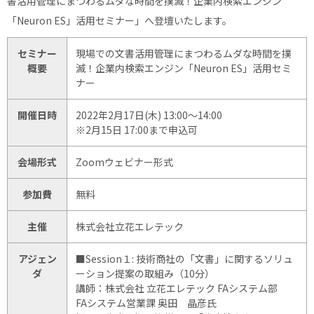
書活用管理にまつわるムダな時間を撲滅！企業内検索エンジン
「Neuron ES」活用セミナー」へ登壇いたします。
セミナー
現場での文書活用管理にまつわるムダな時間を撲
概要
滅！企業内検索エンジン「Neuron ES」活用セミ
ナー
開催日時
2022年2月17日(木) 13:00～14:00
※2月15日 17:00まで申込可
会場形式
Zoomウェビナー形式
参加費
無料
主催
株式会社立花エレテック
アジェン
■Session１: 技術商社の「文書」に関するソリュ
ダ
ーション提案の取組み（10分）
講師：株式会社 立花エレテック FAシステム部
FAシステム営業課 奥田 晶彦氏