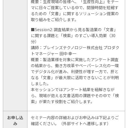
概要：生産現場の皆様へ、「生産性向上」をテー
マに日々ご提案している中で、間接時間を短縮す
るための「文書」に関するソリューション提案の
取り組みをご紹介します。
■Session2: 調査結果から見る製造業の「文書」
に関する課題と「検索」のすごい導入効果（30
分）
講師：ブレインズテクノロジー株式会社 プロダク
トマネージャー 田中 幸一
概要：製造業様を対象に実施したアンケート調査
の結果から、働き方改革やペーパーレス化の一環
でデジタル化が進み、利便性が増す一方で、肝と
なる「文書」が最大限に活用できないことが判明
しました。
本セッションではアンケート結果を紐解きなが
ら、現場が抱える文書活用の課題やその中で「検
索」が果たす役割をご紹介します。
お申し込
セミナー内容の詳細およびお申込みは下記よりご
み
確認ください。（外部サイトへ遷移します）