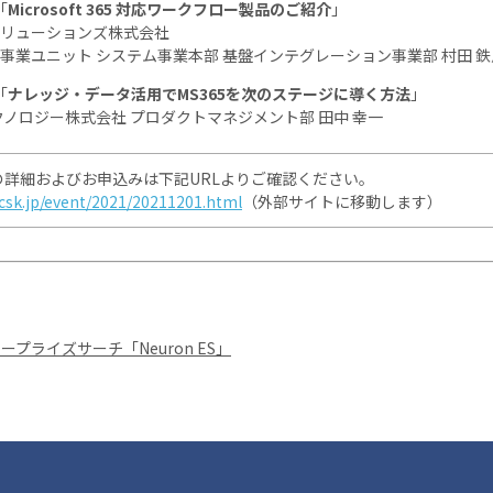
「
Microsoft 365 対応ワークフロー製品のご紹介
」
oriソリューションズ株式会社
ジ事業ユニット システム事業本部 基盤インテグレーション事業部 村田 鉄
「
ナレッジ・データ活用でMS365を次のステージに導く方法
」
ノロジー株式会社 プロダクトマネジメント部 田中 幸一
の詳細およびお申込みは下記URLよりご確認ください。
csk.jp/event/2021/20211201.html
（外部サイトに移動します）
プライズサーチ「Neuron ES」