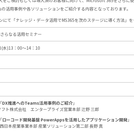
5の導入をご検討もしくは導入済のお客様に向けて、Microsoft 365をさ
、Teamsの活用事例や各ソリューションをご紹介する内容となっております。
ンにて「ナレッジ・データ活用でMS365を次のステージに導く方法」
 365 さらなる活用セミナー
日(水)13：00～14：10
「
DX推進へのTeams活用事例のご紹介
」
フト株式会社 エンタープライズ営業本部 辻野 三郎
「
ローコード開発基盤 PowerAppsを活用したアプリケーション開発
」
社 西日本産業事業本部 産業ソリューション第二部 長野 真