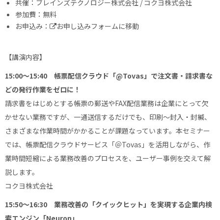
共催：ブレインズテクノロジー株式会社 / コクヨ株式会社
参加費：無料
お申込み：
お申し込みフォームに移動
【講演内容】
15:00～15:40 帳票配信クラウド「@Tovas」で注文書・請求書な
どの発行作業をゼロに！
請求書をはじめとする帳票の郵送やFAX配信業務は企業にとって欠
かせない業務ですが、一通送信するだけでも、印刷～封入・封緘、
さまざまな作業時間がかかることが課題なっています。本セミナー
では、帳票配信クラウドサービス「＠Tovas」を活用しながら、作
業時間短縮による業務改善のプロセスを、ユーザー事例を交えて解
説します。
コクヨ株式会社
15:50～16:30 業務改善の「クイックヒット」を実現する企業内検
索エンジン「Neuron」