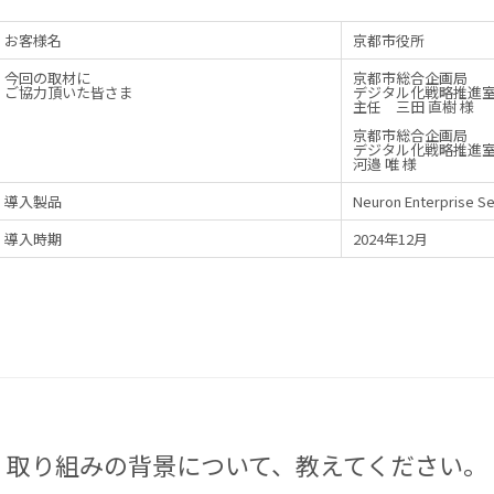
お客様名
京都市役所
今回の取材に
京都市総合企画局
ご協力頂いた皆さま
デジタル化戦略推進
主任 三田 直樹 様
京都市総合企画局
デジタル化戦略推進
河邉 唯 様
導入製品
Neuron Enterprise S
導入時期
2024年12月
取り組みの背景について、教えてください。