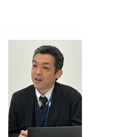
て
、
が