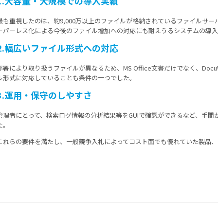
1.大容量・大規模での導入実績
最も重視したのは、約9,000万以上のファイルが格納されているファイルサ
ーパーレス化による今後のファイル増加への対応にも耐えうるシステムの導
2.幅広いファイル形式への対応
部署により取り扱うファイルが異なるため、MS Office文書だけでなく、Docu
ル形式に対応していることも条件の一つでした。
3.運用・保守のしやすさ
管理者にとって、検索ログ情報の分析結果等をGUIで確認ができるなど、手間
た。
これらの要件を満たし、一般競争入札によってコスト面でも優れていた製品、「N