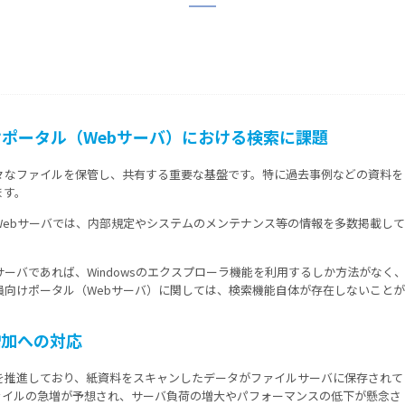
ポータル（Webサーバ）における検索に課題
々なファイルを保管し、共有する重要な基盤です。特に過去事例などの資料を
ます。
Webサーバでは、内部規定やシステムのメンテナンス等の情報を多数掲載し
ーバであれば、Windowsのエクスプローラ機能を利用するしか方法がなく
員向けポータル（Webサーバ）に関しては、検索機能自体が存在しないこと
増加への対応
を推進しており、紙資料をスキャンしたデータがファイルサーバに保存されて
ァイルの急増が予想され、サーバ負荷の増大やパフォーマンスの低下が懸念さ