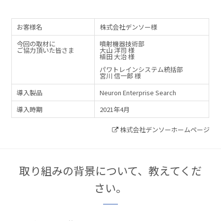
お客様名
株式会社デンソー様
今回の取材に
噴射機器技術部
ご協力頂いた皆さま
大山 洋司 様
植田 大治 様
パワトレインシステム統括部
宮川 信一郎 様
導入製品
Neuron Enterprise Search
導入時期
2021年4月
株式会社デンソーホームページ
取り組みの背景について、教えてくだ
さい。