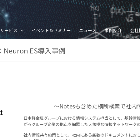
サービス
イベント＆セミナー
ニュース
事例紹介
会社
euron ES導入事例
〜Notesも含めた横断検索で社
日本軽金属グループにおける情報システム担当として、基幹情
がるグループ企業の拠点を網羅した大規模な情報ネットワーク
社内情報共有施策として、社内にある無数のドキュメントに対し