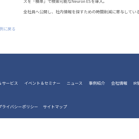
スを「横串」で検索可能なNeuron ESを導入。
全社員へ公開し、社内情報を探すための時間削減に寄与してい
事例に戻る
＆サービス
イベント＆セミナー
ニュース
事例紹介
会社情報
I
プライバシーポリシー
サイトマップ