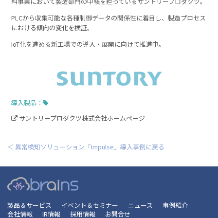
料事業において製造部門の中核を担っているサントリープロダクツ。
PLCから収集可能な各種制御データの関係性に着目し、製造プロセス
における傾向の変化を検証。
IoT化を進める新工場での導入・展開に向けて推進中。
導入製品：
サントリープロダクツ株式会社ホームページ
＜ 異常検知ソリューション「Impulse」導入事例に戻る
製品＆サービス
イベント＆セミナー
ニュース
事例紹介
会社情報
IR情報
採用情報
お問合せ