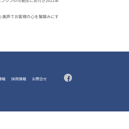
ンジンの可能性に気付き2021年
た美声でお客様の心を鷲掴みにす
R情報
採用情報
お問合せ