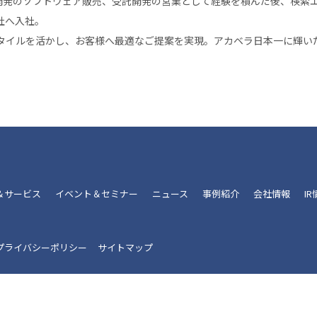
開発のソフトウェア販売、受託開発の営業として経験を積んだ後、検索エ
社へ入社。
タイルを活かし、お客様へ最適なご提案を実現。アカベラ日本一に輝い
＆サービス
イベント＆セミナー
ニュース
事例紹介
会社情報
I
プライバシーポリシー
サイトマップ