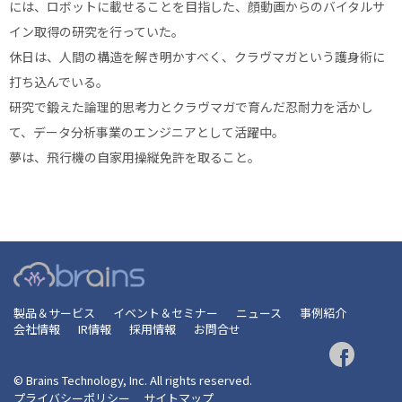
には、ロボットに載せることを目指した、顔動画からのバイタルサ
イン取得の研究を行っていた。
休日は、人間の構造を解き明かすべく、クラヴマガという護身術に
打ち込んでいる。
研究で鍛えた論理的思考力とクラヴマガで育んだ忍耐力を活かし
て、データ分析事業のエンジニアとして活躍中。
夢は、飛行機の自家用操縦免許を取ること。
製品＆サービス
イベント＆セミナー
ニュース
事例紹介
会社情報
IR情報
採用情報
お問合せ
© Brains Technology, Inc. All rights reserved.
プライバシーポリシー
サイトマップ