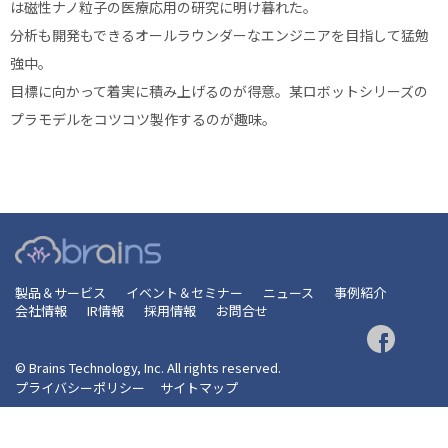
は磁性ナノ粒子の医療応用の研究に明け暮れた。
分析も開発もできるオールラウンダーなエンジニアを目指して猛勉
強中。
目標に向かって着実に積み上げるのが得意。某ロボットシリーズの
プラモデルをコツコツ製作するのが趣味。
製品＆サービス
イベント＆セミナー
ニュース
事例紹介
会社情報
IR情報
採用情報
お問合せ
© Brains Technology, Inc. All rights reserved.
プライバシーポリシー
サイトマップ