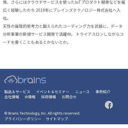
発、さらにはクラウドサービスを使ったIoTプロダクト開発などを幅
広く経験したのち 2019年にブレインズテクノロジー株式会社へ入
社。
天性の論理的思考力と鍛えられたコーディング力を武器に、データ
分析事業の新規サービス開発で活躍中。 トライアスロンしながらコ
ードを書くこともあるとかないとか。
製品＆サービス
イベント＆セミナー
ニュース
事例紹介
会社情報
IR情報
採用情報
お問合せ
© Brains Technology, Inc. All rights reserved.
プライバシーポリシー
サイトマップ