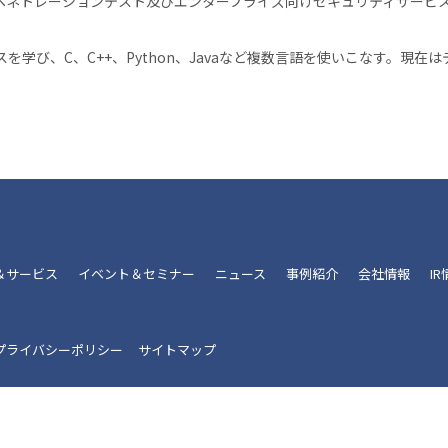
ペネトレーションテスト及びエンタープライズ向けセキュリティサービス開
。
を学び、C、C++、Python、Javaなど複数言語を使いこなす。現在
。
＆サービス
イベント＆セミナー
ニュース
事例紹介
会社情報
I
プライバシーポリシー
サイトマップ