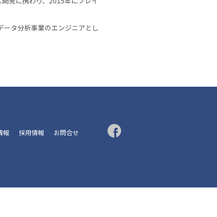
発に携わり、2015年にブレイ
はデータ分析事業のエンジニアとし
R情報
採用情報
お問合せ