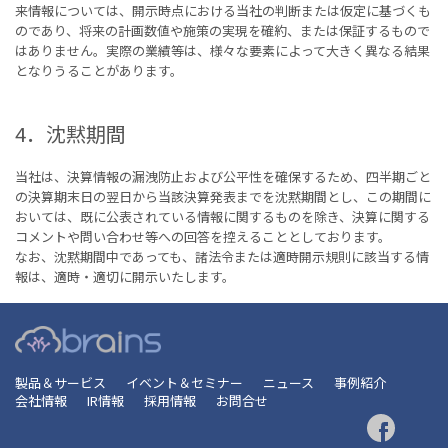
来情報については、開示時点における当社の判断または仮定に基づくも
のであり、将来の計画数値や施策の実現を確約、または保証するもので
はありません。実際の業績等は、様々な要素によって大きく異なる結果
となりうることがあります。
4．沈黙期間
当社は、決算情報の漏洩防止および公平性を確保するため、四半期ごと
の決算期末日の翌日から当該決算発表までを沈黙期間とし、この期間に
おいては、既に公表されている情報に関するものを除き、決算に関する
コメントや問い合わせ等への回答を控えることとしております。
なお、沈黙期間中であっても、諸法令または適時開示規則に該当する情
報は、適時・適切に開示いたします。
製品＆サービス
イベント＆セミナー
ニュース
事例紹介
会社情報
IR情報
採用情報
お問合せ