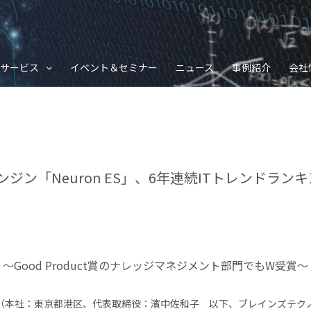
サービス
イベント＆セミナー
ニュース
事例紹介
会社
ジン「Neuron ES」、6年連続ITトレンドラン
〜Good Product賞のナレッジマネジメント部門でもW受賞〜
（本社：東京都港区、代表取締役：濱中佐和子 以下、ブレインズテク