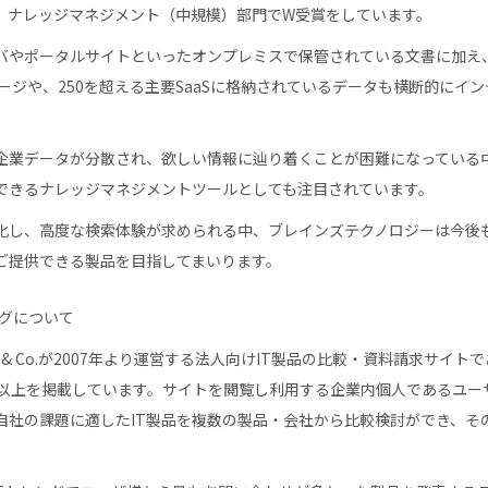
、ナレッジマネジメント（中規模）部門でW受賞をしています。
バやポータルサイトといったオンプレミスで保管されている文書に加え、Micros
トレージや、250を超える主要SaaSに格納されているデータも横断的に
企業データが分散され、欲しい情報に辿り着くことが困難になっている
できるナレッジマネジメントツールとしても注目されています。
化し、高度な検索体験が求められる中、ブレインズテクノロジーは今後も
ご提供できる製品を目指してまいります。
ングについて
ion & Co.が2007年より運営する法人向けIT製品の比較・資料請求サイト
00製品以上を掲載しています。サイトを閲覧し利用する企業内個人であるユ
自社の課題に適したIT製品を複数の製品・会社から比較検討ができ、そ