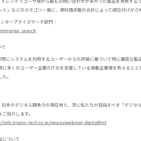
の間、ITトレンドでユーザ様から最もお問い合わせが多かった製品を発表す
ント」などのカテゴリー毎に、資料請求数の合計によって順位付けがさ
 エンタープライズサーチ部門：
enterprise_search
いて
uct」は実際にシステムを利用するユーザーからの評価に基づいて特に優良
も特に多くのユーザー企業のIT化を支援している掲載企業様を称えると
した。
招きし、日本のデジタル競争力の現在地と、次に私たちが目指すべき「デジ
をご紹介します。
//info.brains-tech.co.jp/neuronwebinar-digitalfirst
社について