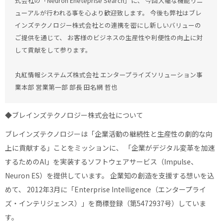
式会社の「Neuron Eneteprise Search」に、 今回大幅な機能リニ
ューアルが行われる事を心より歓迎致します。 今後も弊社はブレ
インズテクノロジー株式会社との連携を密にし新しいバリューの
ご提供を通じて、 お客様のビジネスの生産性や利便性の向上に対
して貢献をして参ります。
丸紅情報システムズ株式会社 エンタープライズソリューション事
業本部 営業第一部 部長 田名網 哲也
◆ブレインズテクノロジー株式会社について
ブレインズテクノロジーは「企業活動の継続性と生産性の劇的な向
上に貢献する」ことをミッションに、 「企業がデジタル変革を加速
するためのAI」を実装するソフトウェアサービス（Impulse、
Neuron ES）を提供しています。 企業知の創造を支援する想いを込
めて、 2012年3月に「Enterprise Intelligence（エンタープライ
ズ・インテリジェンス）」を商標登録（第5472937号）していま
す。