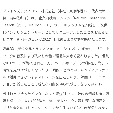
ブレインズテクノロジー株式会社（本社：東京都港区、 代表取締
役：濱中佐和子）は、 企業内検索エンジン「Neuron Eneteprise
Search（以下、 Neuron ES）」のアーキテクチャを刷新し、 次世
代インテリジェントサーチとしてリニューアルしたことをお知らせ
します。 新バージョンは2022年1月20日より提供開始いたします。
近年DX（デジタルトランスフォーメーション）の推進や、 リモート
ワークの普及により私たちの働く環境は大きく変わりました。 便利
なICTツールが導入される一方、 ツール毎にデータが散在し欲しい
情報を見つけづらくなったり、 画像・音声といったメディアファイ
ルは活用できないままストレージを圧迫したり、 対面コミュニケー
ションが減ったことで新たな洞察を得られづらくなっています。
当社独自で行ったインターネット調査*1でも、 社内の情報共有に課
題を感じている方が93%を占め、 テレワークの最も深刻な課題とし
て「他者とのコミュニケーションから生まれる気付きが得られなく