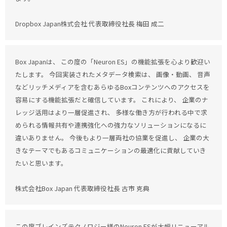
Dropbox Japan株式会社 代表取締役社長 梅田 成二
Box Japanは、 この度の「Neuron ES」の機能拡張を心より歓迎い
たします。 今回実装されたメタデータ検索は、 画像・動画、 音声
などリッチメディアを含むあらゆるBoxコンテンツへのアクセスを
容易にする機能拡張だと確信しています。 これにより、 企業のナ
レッジ活用はより一層促進され、 多様な働き方が行われる中で求
められる情報共有や連携強化への強力なソリューションになるに
違いありません。 今後もより一層両社の協業を促進し、 企業の大
きなテーマでもあるコミュニケーションの最適化に貢献していき
たいと思います。
株式会社Box Japan 代表取締役社長 古市 克典
この度ブレインズテクノロジー様のNeuron ESが大幅リニューアル