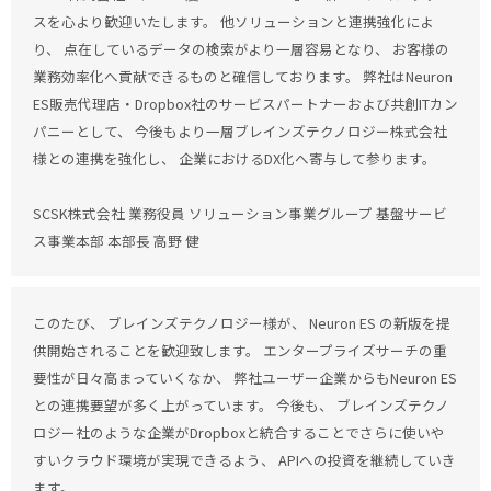
スを心より歓迎いたします。 他ソリューションと連携強化によ
り、 点在しているデータの検索がより一層容易となり、 お客様の
業務効率化へ貢献できるものと確信しております。 弊社はNeuron
ES販売代理店・Dropbox社のサービスパートナーおよび共創ITカン
パニーとして、 今後もより一層ブレインズテクノロジー株式会社
様との連携を強化し、 企業におけるDX化へ寄与して参ります。
SCSK株式会社 業務役員 ソリューション事業グループ 基盤サービ
ス事業本部 本部長 高野 健
このたび、 ブレインズテクノロジー様が、 Neuron ES の新版を提
供開始されることを歓迎致します。 エンタープライズサーチの重
要性が日々高まっていくなか、 弊社ユーザー企業からもNeuron ES
との連携要望が多く上がっています。 今後も、 ブレインズテクノ
ロジー社のような企業がDropboxと統合することでさらに使いや
すいクラウド環境が実現できるよう、 APIへの投資を継続していき
ます。