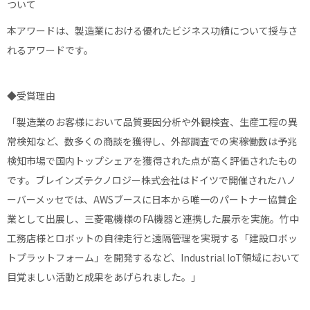
ついて
本アワードは、製造業における優れたビジネス功績について授与さ
れるアワードです。
◆受賞理由
「製造業のお客様において品質要因分析や外観検査、生産工程の異
常検知など、数多くの商談を獲得し、外部調査での実稼働数は予兆
検知市場で国内トップシェアを獲得された点が高く評価されたもの
です。ブレインズテクノロジー株式会社はドイツで開催されたハノ
ーバーメッセでは、AWSブースに日本から唯一のパートナー協賛企
業として出展し、三菱電機様のFA機器と連携した展示を実施。竹中
工務店様とロボットの自律走行と遠隔管理を実現する「建設ロボッ
トプラットフォーム」を開発するなど、Industrial IoT領域において
目覚ましい活動と成果をあげられました。」