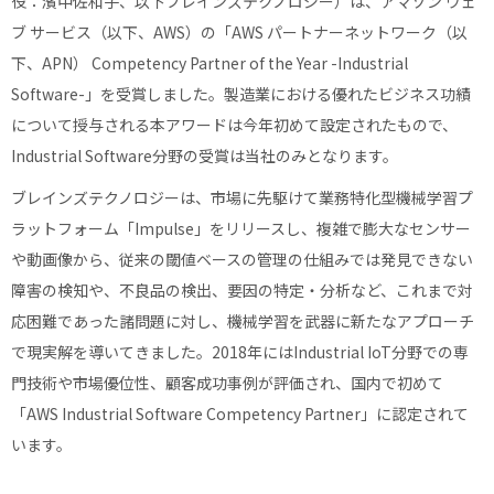
役：濱中佐和子、以下ブレインズテクノロジー）は、アマゾン ウェ
ブ サービス（以下、AWS）の「AWS パートナーネットワーク（以
下、APN） Competency Partner of the Year -Industrial
Software-」を受賞しました。製造業における優れたビジネス功績
について授与される本アワードは今年初めて設定されたもので、
Industrial Software分野の受賞は当社のみとなります。
ブレインズテクノロジーは、市場に先駆けて業務特化型機械学習プ
ラットフォーム「Impulse」をリリースし、複雑で膨大なセンサー
や動画像から、従来の閾値ベースの管理の仕組みでは発見できない
障害の検知や、不良品の検出、要因の特定・分析など、これまで対
応困難であった諸問題に対し、機械学習を武器に新たなアプローチ
で現実解を導いてきました。2018年にはIndustrial IoT分野での専
門技術や市場優位性、顧客成功事例が評価され、国内で初めて
「AWS Industrial Software Competency Partner」に認定されて
います。