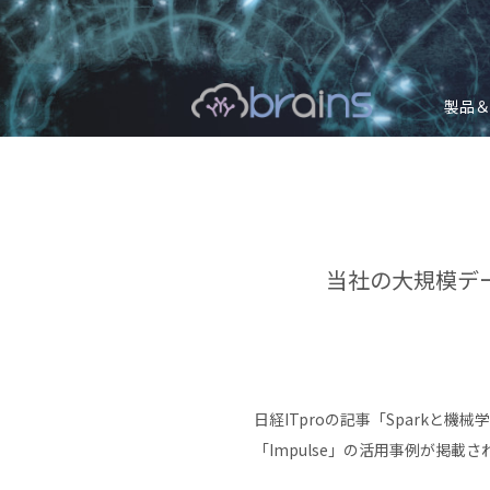
製品＆
当社の大規模デー
日経ITproの記事「Spark
「Impulse」の活用事例が掲載