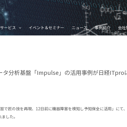
サービス
イベント＆セミナー
ニュース
事例紹介
会社
タ分析基盤「Impulse」の活用事例が日経ITpr
と機械学習で匠の技を再現、12日前に機器障害を検知し予知保全に活用」に
されました。