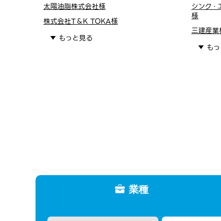
太陽油脂株式会社様
シンク・
様
株式会社T＆K TOKA様
三建産業
もっと見る
もっ
業種