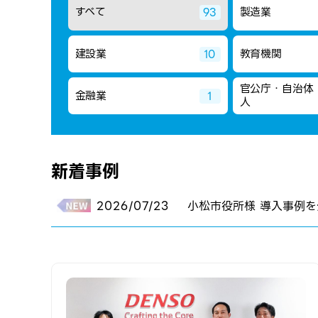
すべて
製造業
93
建設業
教育機関
10
官公庁・自治体
金融業
1
人
新着事例
2026/07/23
小松市役所様 導入事例