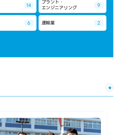
プラント・
14
9
エンジニアリング
運輸業
6
2