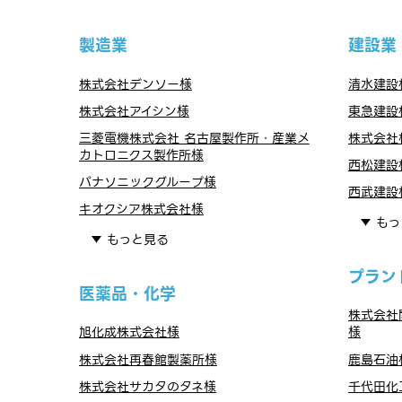
製造業
建設業
株式会社デンソー様
清水建設
株式会社アイシン様
東急建設
三菱電機株式会社 名古屋製作所・産業メ
株式会社
カトロニクス製作所様
西松建設
パナソニックグループ様
西武建設
キオクシア株式会社様
もっ
もっと見る
プラン
医薬品・化学
株式会社
旭化成株式会社様
様
株式会社再春館製薬所様
鹿島石油
株式会社サカタのタネ様
千代田化