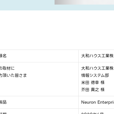
様名
大和ハウス工業株
の取材に
大和ハウス工業株
力頂いた皆さま
情報システム部
米田 徳幸 様
芥田 貴之 様
製品
Neuron Enterpri