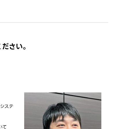
ください。
索システ
いて