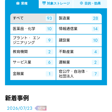
業種
対象ストレージ
目的・効果
すべて
製造業
93
28
医薬品・化学
情報通信業
10
14
プラント・ エン
建設業
9
10
ジニアリング
教育機関
不動産業
2
4
サービス業
運輸業
6
2
官公庁・自治体・
金融業
1
7
社団法人
新着事例
2026/07/23