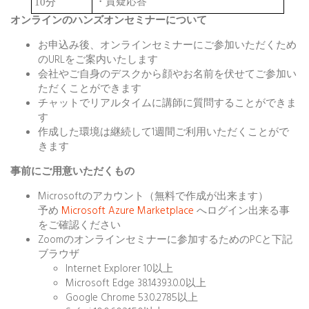
・質疑応答
10分
オンラインのハンズオンセミナーについて
お申込み後、オンラインセミナーにご参加いただくため
のURLをご案内いたします
会社やご自身のデスクから顔やお名前を伏せてご参加い
ただくことができます
チャットでリアルタイムに講師に質問することができま
す
作成した環境は継続して1週間ご利用いただくことがで
きます
事前にご用意いただくもの
Microsoftのアカウント（無料で作成が出来ます）
予め
Microsoft Azure Marketplace
へログイン出来る事
をご確認ください
Zoomのオンラインセミナーに参加するためのPCと下記
ブラウザ
Internet Explorer 10以上
Microsoft Edge 38.14393.0.0以上
Google Chrome 53.0.2785以上