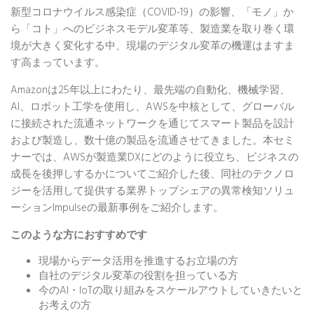
新型コロナウイルス感染症（COVID-19）の影響、「モノ」か
ら「コト」へのビジネスモデル変革等、製造業を取り巻く環
境が大きく変化する中、
現場のデジタル変革の機運はますま
す高まっています。
Amazonは25年以上にわたり、最先端の自動化、機械学習、
AI、ロボット工学を使用し、AWSを中核として、グローバル
に接続された流通ネットワークを通じてスマート製品を設計
および製造し、数十億の製品を流通させてきました。本セミ
ナーでは、AWSが製造業DXにどのように役立ち、ビジネスの
成長を後押しするかについてご紹介した後、同社のテクノロ
ジーを活用して提供する業界トップシェアの異常検知ソリュ
ーションImpulseの最新事例をご紹介します。
このような方におすすめです
現場からデータ活用を推進するお立場の方
自社のデジタル変革の役割を担っている方
今のAI・IoTの取り組みをスケールアウトしていきたいと
お考えの方