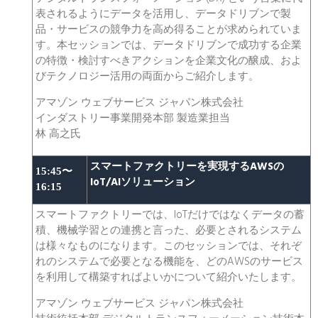
表されるようにデータを活用し、データドリブンで製
品・サービスの競争力を高め得ることが求められていま
す。本セッションでは、データドリブンで成功する企業
の特徴・検討すべきアクションを企業文化の醸成、およ
びテクノロジー活用の両面からご紹介します。
アマゾン ウェブサービス ジャパン株式会社
インダストリー事業開発本部 製造業担当
林 高之氏
スマートファクトリーを実現するAWSの
15:45〜
IoT/AIソリューション
16:15
スマートファクトリーでは、IoTだけではなくデータの蓄
積、機械学習との連携と言った、必要とされるシステム
は様々なものになります。このセッションでは、それぞ
れのシステムで必要となる機能を、どのAWSのサービス
を利用して構築すればよいかについて紹介いたします。
アマゾン ウェブサービス ジャパン株式会社