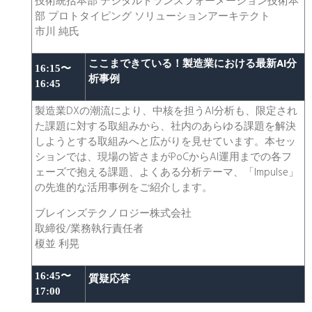
技術統括本部 デジタルトランスフォーメーション技術本
部 プロトタイピング ソリューションアーキテクト
市川 純氏
ここまできている！製造業における
最新AI分
16:15〜
析事例
16:45
製造業DXの潮流により、中核を担うAI分析も、限定され
た課題に対する取組みから、社内のあらゆる課題を解決
しようとする取組みへと広がりを見せています。本セッ
ションでは、現場の皆さまがPoCからAI運用までの各フ
ェーズで抱える課題、よくある分析テーマ、「Impulse」
の先進的な活用事例をご紹介します。
ブレインズテクノロジー株式会社
取締役/業務執行責任者
榎並 利晃
16:45〜
質疑応答
17:00