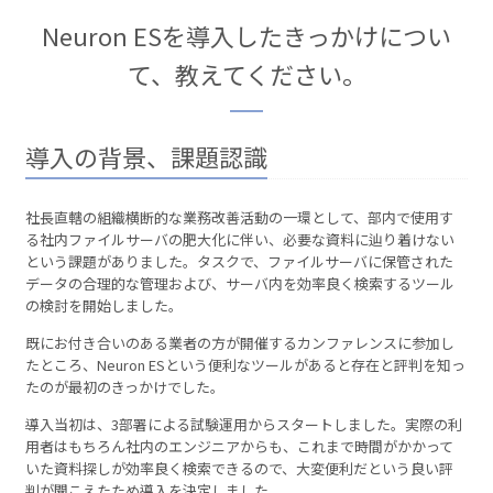
Neuron ESを導入したきっかけについ
て、教えてください。
導入の背景、課題認識
社長直轄の組織横断的な業務改善活動の一環として、部内で使用す
る社内ファイルサーバの肥大化に伴い、必要な資料に辿り着けない
という課題がありました。タスクで、ファイルサーバに保管された
データの合理的な管理および、サーバ内を効率良く検索するツール
の検討を開始しました。
既にお付き合いのある業者の方が開催するカンファレンスに参加し
たところ、Neuron ESという便利なツールがあると存在と評判を知っ
たのが最初のきっかけでした。
導入当初は、3部署による試験運用からスタートしました。実際の利
用者はもちろん社内のエンジニアからも、これまで時間がかかって
いた資料探しが効率良く検索できるので、大変便利だという良い評
判が聞こえたため導入を決定しました。