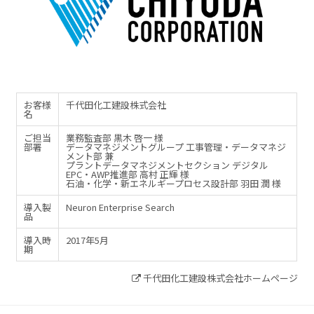
お客様
千代田化工建設株式会社
名
ご担当
業務監査部 黒木 啓一 様
部署
データマネジメントグループ 工事管理・データマネジ
メント部 兼
プラントデータマネジメントセクション デジタル
EPC・AWP推進部 高村 正輝 様
石油・化学・新エネルギープロセス設計部 羽田 潤 様
導入製
Neuron Enterprise Search
品
導入時
2017年5月
期
千代田化工建設株式会社ホームページ